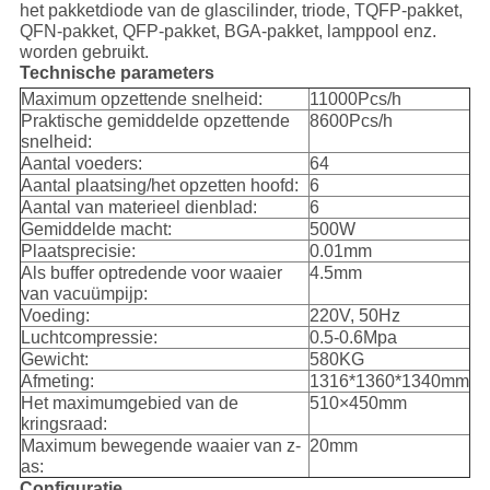
het pakketdiode van de glascilinder, triode, TQFP-pakket,
QFN-pakket, QFP-pakket, BGA-pakket, lamppool enz.
worden gebruikt.
Technische parameters
Maximum opzettende snelheid:
11000Pcs/h
Praktische gemiddelde opzettende
8600Pcs/h
snelheid:
Aantal voeders:
64
Aantal plaatsing/het opzetten hoofd:
6
Aantal van materieel dienblad:
6
Gemiddelde macht:
500W
Plaatsprecisie:
0.01mm
Als buffer optredende voor waaier
4.5mm
van vacuümpijp:
Voeding:
220V, 50Hz
Luchtcompressie:
0.5-0.6Mpa
Gewicht:
580KG
Afmeting:
1316*1360*1340mm
Het maximumgebied van de
510×450mm
kringsraad:
Maximum bewegende waaier van z-
20mm
as:
Configuratie