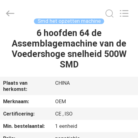
Silk
Road
Enterprise
Management
Services
Smd het opzetten machine
Co.,LTD.
All
6 hoofden 64 de
HUIS
Rights
Reserved.
Assemblagemachine van de
PRODUCTEN
Voedershoge snelheid 500W
SMD
ONGEVEER
ONS
Plaats van
CHINA
herkomst:
FABRIEKSREIS
Merknaam:
OEM
Certificering:
CE , ISO
KWALITEITSCONTROLE
Min. bestelaantal:
1 eenheid