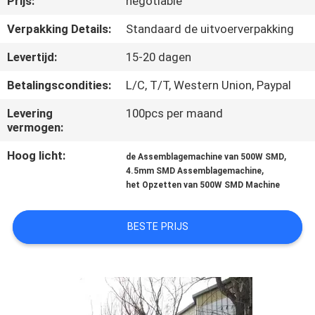
Prijs:
negotiable
CONTACTEER
ONS
Verpakking Details:
Standaard de uitvoerverpakking
Levertijd:
15-20 dagen
NIEUWS
Betalingscondities:
L/C, T/T, Western Union, Paypal
Levering
100pcs per maand
VERZOEK
vermogen:
OM
Hoog licht:
,
de Assemblagemachine van 500W SMD
EEN
,
4.5mm SMD Assemblagemachine
het Opzetten van 500W SMD Machine
CITAAT
BESTE PRIJS
SITEMAP
PRIVACY
POLICY