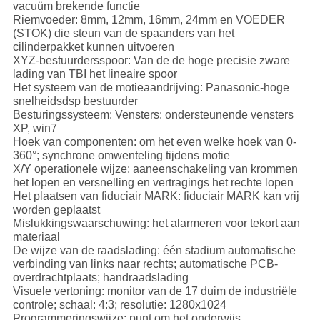
vacuüm brekende functie
Riemvoeder: 8mm, 12mm, 16mm, 24mm en VOEDER
(STOK) die steun van de spaanders van het
cilinderpakket kunnen uitvoeren
XYZ-bestuurdersspoor: Van de de hoge precisie zware
lading van TBI het lineaire spoor
Het systeem van de motieaandrijving: Panasonic-hoge
snelheidsdsp bestuurder
Besturingssysteem: Vensters: ondersteunende vensters
XP, win7
Hoek van componenten: om het even welke hoek van 0-
360°; synchrone omwenteling tijdens motie
X/Y operationele wijze: aaneenschakeling van krommen
het lopen en versnelling en vertragings het rechte lopen
Het plaatsen van fiduciair MARK: fiduciair MARK kan vrij
worden geplaatst
Mislukkingswaarschuwing: het alarmeren voor tekort aan
materiaal
De wijze van de raadslading: één stadium automatische
verbinding van links naar rechts; automatische PCB-
overdrachtplaats; handraadslading
Visuele vertoning: monitor van de 17 duim de industriële
controle; schaal: 4:3; resolutie: 1280x1024
Programmeringswijze: punt om het onderwijs