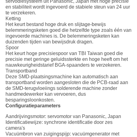
servodiesysteem uit Panasonic, Japan met hoge precisie
en stabiliteit wordt ingevoerd de stabiele steun van 24 uur
te verzekeren.
Ketting
Het keurt bestand hoge druk en slijtage-bewijs
belemmeringsketen goed die hetzelfde type zoals één van
ingevoerde machines is. De belemmeringsketen kan
duizenden tijden van bewijsdruk dragen.
Spoor
Het keurt hoge precisiespoor van TBI Taiwan goed die
precisie met geringe geluidssterkte en hoge heeft om het
nauwkeurigheidstarief BGA-spaanders te verzekeren.
Transportband
Deze SMD-plaatsingsmachine kan automatisch aan
transportband worden aangesloten die de PCB-raad aan
de SMD-terugvloeiings solderende machine zonder
handmedewerker kan vervoeren, dus
besparingsloonkosten.
Configuratieparameters
Aandrijvingsmotor: servomotor van Panasonic, Japan
Identificatiewijze: synchrone identificatie door zes
camera's
Vacuümbron van zuigingspijp: vacuümgenerator met