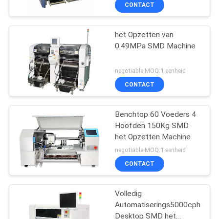
Opzetten Machine
CONTACTEER
CONTACT
ONS
het Opzetten van
0.49MPa SMD Machine
NIEUWS
negotiable MOQ:1 eenheid
VERZOEK
CONTACT
OM
EEN
Benchtop 60 Voeders 4
Hoofden 150Kg SMD
CITAAT
het Opzetten Machine
negotiable MOQ:1 eenheid
SITEMAP
CONTACT
PRIVACY
Volledig
Automatiserings5000cph
POLICY
Desktop SMD het