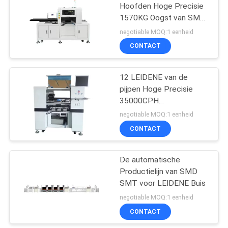
Hoofden Hoge Precisie
1570KG Oogst van SMT
en Plaatsmachine
negotiable MOQ:1 eenheid
CONTACT
12 LEIDENE van de
pijpen Hoge Precisie
35000CPH
Steunmachine
negotiable MOQ:1 eenheid
CONTACT
De automatische
Productielijn van SMD
SMT voor LEIDENE Buis
negotiable MOQ:1 eenheid
CONTACT