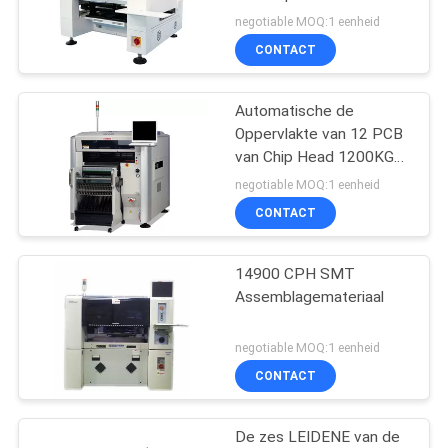
Opzetten Machine
negotiable MOQ:1 eenheid
CONTACT
Automatische de
Oppervlakte van 12 PCB
van Chip Head 1200KG
het Opzetten Machine
negotiable MOQ:1 eenheid
CONTACT
14900 CPH SMT
Assemblagemateriaal
negotiable MOQ:1 eenheid
CONTACT
De zes LEIDENE van de