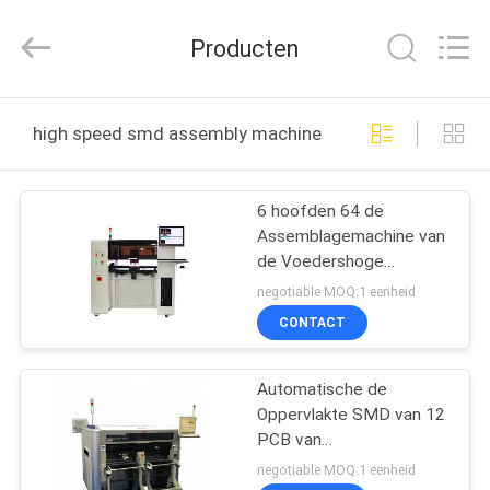
Silk
Road
Enterprise
Producten
Management
Services
Co.,LTD.
All
HUIS
Rights
Reserved.
high speed smd assembly machine online fabricage
PRODUCTEN
6 hoofden 64 de
Assemblagemachine van
ONGEVEER
de Voedershoge
ONS
snelheid 500W SMD
negotiable MOQ:1 eenheid
CONTACT
FABRIEKSREIS
Automatische de
Oppervlakte SMD van 12
KWALITEITSCONTROLE
PCB van
Spaanderhoofden het
negotiable MOQ:1 eenheid