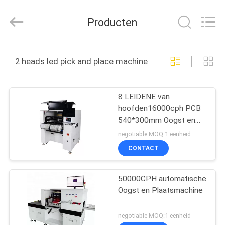
Silk
Road
Enterprise
Producten
Management
Services
Co.,LTD.
All
HUIS
Rights
Reserved.
2 heads led pick and place machine online fabricage
PRODUCTEN
8 LEIDENE van
hoofden16000cph PCB
ONGEVEER
540*300mm Oogst en
ONS
Plaatsmachine
negotiable MOQ:1 eenheid
CONTACT
FABRIEKSREIS
50000CPH automatische
Oogst en Plaatsmachine
KWALITEITSCONTROLE
negotiable MOQ:1 eenheid