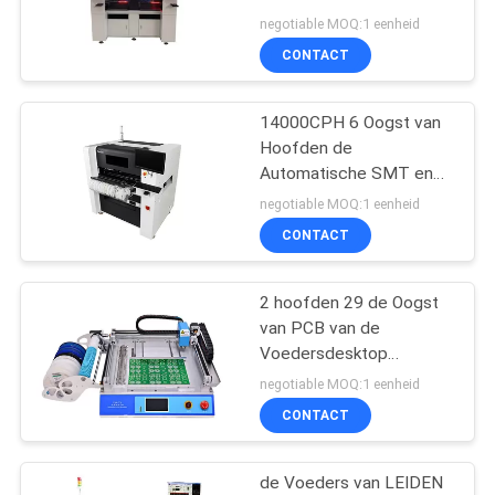
Plaatsmachine
negotiable MOQ:1 eenheid
CONTACT
14000CPH 6 Oogst van
Hoofden de
Automatische SMT en
Plaatsmachine
negotiable MOQ:1 eenheid
CONTACT
2 hoofden 29 de Oogst
van PCB van de
Voedersdesktop
6000cph en
negotiable MOQ:1 eenheid
Plaatsmachine
CONTACT
de Voeders van LEIDEN