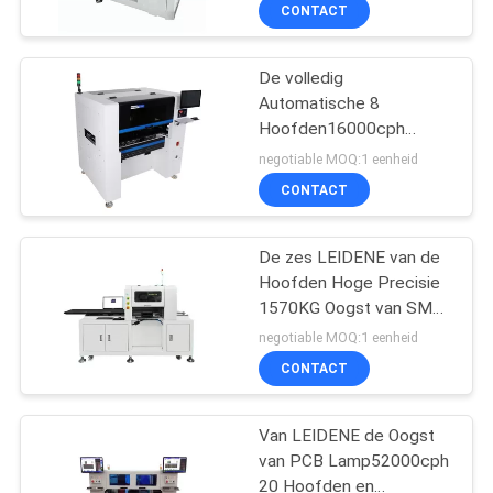
CONTACTEER
CONTACT
ONS
De volledig
Automatische 8
NIEUWS
Hoofden16000cph
Oppervlakte zet Oogst
negotiable MOQ:1 eenheid
op en plaatst Machine
VERZOEK
CONTACT
OM
EEN
De zes LEIDENE van de
Hoofden Hoge Precisie
CITAAT
1570KG Oogst van SMT
en Plaatsmachine
negotiable MOQ:1 eenheid
SITEMAP
CONTACT
PRIVACY
Van LEIDENE de Oogst
van PCB Lamp52000cph
POLICY
20 Hoofden en