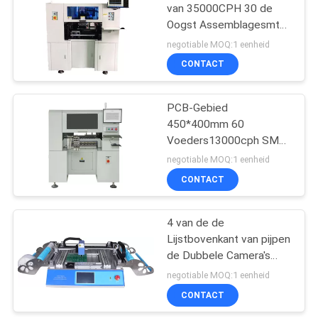
van 35000CPH 30 de
Oogst Assemblagesmt
en Plaatsmachine
negotiable MOQ:1 eenheid
CONTACT
PCB-Gebied
450*400mm 60
Voeders13000cph SMT
Oogst en Plaatsmachine
negotiable MOQ:1 eenheid
CONTACT
4 van de de
Lijstbovenkant van pijpen
de Dubbele Camera's
Oogst van PCB en
negotiable MOQ:1 eenheid
Plaatsmachine
CONTACT