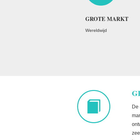
GROTE MARKT
Wereldwijd
G
De 
mar
ont
zee