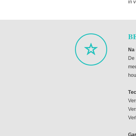
in 
B
Na 
De 
med
hou
Tec
Ver
Ver
Ver
Gar