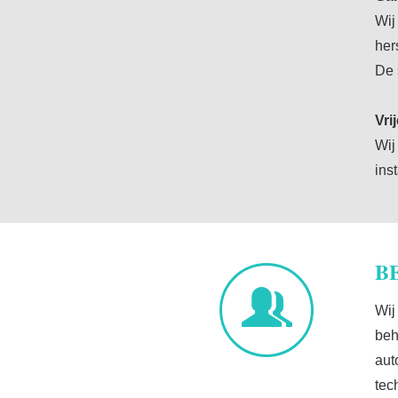
Wij
her
De 
Vri
Wij
ins
B
Wij
beh
aut
tec