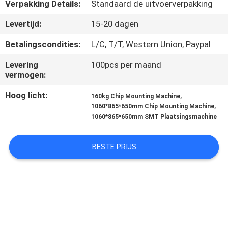
CONTACTEER
Verpakking Details:
Standaard de uitvoerverpakking
ONS
Levertijd:
15-20 dagen
Betalingscondities:
L/C, T/T, Western Union, Paypal
NIEUWS
Levering
100pcs per maand
vermogen:
VERZOEK
Hoog licht:
,
160kg Chip Mounting Machine
OM
,
1060*865*650mm Chip Mounting Machine
1060*865*650mm SMT Plaatsingsmachine
EEN
CITAAT
BESTE PRIJS
SITEMAP
PRIVACY
POLICY