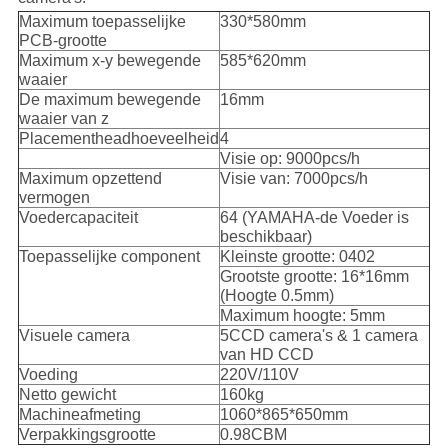
Maximum toepasselijke
330*580mm
PCB-grootte
Maximum x-y bewegende
585*620mm
waaier
De maximum bewegende
16mm
waaier van z
Placementheadhoeveelheid
4
Visie op: 9000pcs/h
Maximum opzettend
Visie van: 7000pcs/h
vermogen
Voedercapaciteit
64 (YAMAHA-de Voeder is
beschikbaar)
Toepasselijke component
Kleinste grootte: 0402
Grootste grootte: 16*16mm
(Hoogte 0.5mm)
Maximum hoogte: 5mm
Visuele camera
5CCD camera's & 1 camera
van HD CCD
Voeding
220V/110V
Netto gewicht
160kg
Machineafmeting
1060*865*650mm
Verpakkingsgrootte
0.98CBM