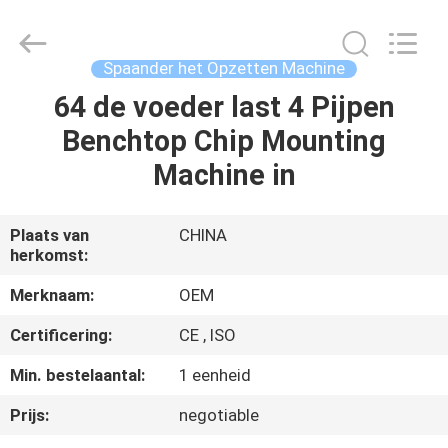
Silk
Road
Enterprise
Management
Services
Spaander het Opzetten Machine
Co.,LTD.
All
64 de voeder last 4 Pijpen
HUIS
Rights
Reserved.
Benchtop Chip Mounting
PRODUCTEN
Machine in
ONGEVEER
Plaats van
CHINA
herkomst:
ONS
Merknaam:
OEM
FABRIEKSREIS
Certificering:
CE , ISO
Min. bestelaantal:
1 eenheid
KWALITEITSCONTROLE
Prijs:
negotiable