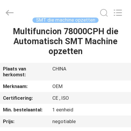
Silk
Road
Enterprise
Management
Services
SMT die machine opzetten
Co.,LTD.
All
Multifuncion 78000CPH die
HUIS
Rights
Reserved.
Automatisch SMT Machine
PRODUCTEN
opzetten
ONGEVEER
Plaats van
CHINA
herkomst:
ONS
Merknaam:
OEM
FABRIEKSREIS
Certificering:
CE , ISO
Min. bestelaantal:
1 eenheid
KWALITEITSCONTROLE
Prijs:
negotiable