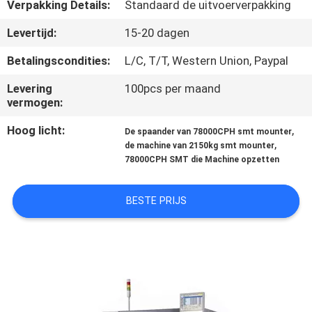
CONTACTEER
Verpakking Details:
Standaard de uitvoerverpakking
ONS
Levertijd:
15-20 dagen
Betalingscondities:
L/C, T/T, Western Union, Paypal
NIEUWS
Levering
100pcs per maand
vermogen:
VERZOEK
Hoog licht:
,
De spaander van 78000CPH smt mounter
OM
,
de machine van 2150kg smt mounter
78000CPH SMT die Machine opzetten
EEN
CITAAT
BESTE PRIJS
SITEMAP
PRIVACY
POLICY