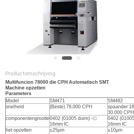
Productomschrijving
Multifuncion 78000 die CPH Automatisch SMT
Machine opzetten
Parameters
Model
SM471
SM482
snelheid
(Beste) 78.000 CPH
spaander 16
30.000 CPH
componentengrootte
0402 (01005 duim) ~□
0402 (01005
16mm IC
16mm IC
het opzetten
±25μm
±10μm