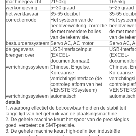
machinegewicht
2150kg
1655kg
werkomgeving
5~30 graad
5~25 graad
het werklawaai
35-65 decibel
35-65 decib
correctiemodel
Het systeem van de
Het systeem
beeldverwerking, correctie
beeldverwerk
de met meerdere balies
de met meer
van de tekenvisie.
van de teken
bestuurderssysteem
Servo AC, AC motor
Servo AC, A
de gegevens
USB-interfaceinput
USB-interfa
brengen over
(EXCEL-
(EXCEL-
documentformaat),
documentfor
verrichtingssysteem
Chinese, Engelse,
Chinese, En
Koreaanse
Koreaanse
verrichtingsinterface (de
verrichtings
controleplatform van het
controleplat
VENSTERSsysteem)
VENSTERSs
verrichtingssysteem
automatisch
automatisch
details
waarborg effectief de betrouwbaarheid en de stabiliteit
1.
lange tijd van het gebruik van de plaatsingsmachine.
2. De gehele machine keurt het spoor van de precisiegids
goed, verbetert de SMT-precisie.
3. De gehele machine keurt high-definition industriële