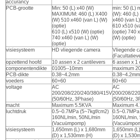
accurancy
PCB-grootte
Min: 50 (L) x40 (W)
min: 50 (L)
MAXIMUM: 460 (L) X400
(W): 460 (L
(W) 510 x460 (van L) (W)
x460 (van L)
(optie)
610 x510 (v
610 (L) x510 (W) (optie)
(optie) 740 
740 x460 (van L) (W)
(W) (optie)
(optie)
visiesysteem
HD vliegende camera
Vliegende c
(Facultatiev
opzettend hoofd
10 assen x 2 cantilevers
6 assen x 1 
componentendikte
01005--10mm
maximum 2
PCB-dikte
0.38~4.2mm
0.38~4.2mm
voeders
60+60
60+60
voltage
AC
AC
200/208/220/240/380/415V
200/208/22
(50/60Hz, 3Phase)
(50/60Hz, 3
macht
Maximum 5.5KVA
Maximum 4
luchtdruk
0.5~0.7MPa (5~7kgf/cm2)
0.5~0.7MPa 
160NL/min, 50NL/min
160NL/min,
(Vacuümpomp)
(Vacuümpo
visiesysteem
1,650mm (L) x 1,680mm
1,650mm (L
(D) x 1,530mm (H)
(D) x 1,530