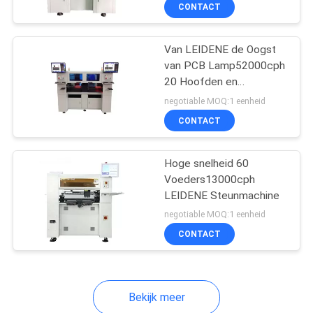
CONTACTEER
CONTACT
ONS
Van LEIDENE de Oogst
van PCB Lamp52000cph
NIEUWS
20 Hoofden en
Plaatsmachine
negotiable MOQ:1 eenheid
VERZOEK
CONTACT
OM
EEN
Hoge snelheid 60
Voeders13000cph
CITAAT
LEIDENE Steunmachine
negotiable MOQ:1 eenheid
SITEMAP
CONTACT
PRIVACY
Bekijk meer
POLICY