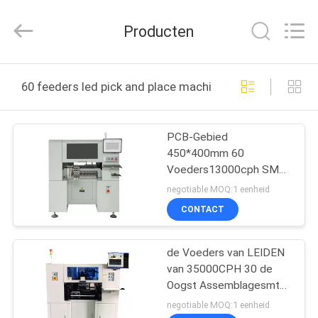
Silk
Road
Enterprise
Producten
Management
Services
Co.,LTD.
All
HUIS
Rights
Reserved.
60 feeders led pick and place machine online fabricage
PRODUCTEN
PCB-Gebied
450*400mm 60
ONGEVEER
Voeders13000cph SMT
ONS
Oogst en Plaatsmachine
negotiable MOQ:1 eenheid
CONTACT
FABRIEKSREIS
de Voeders van LEIDEN
van 35000CPH 30 de
KWALITEITSCONTROLE
Oogst Assemblagesmt
en Plaatsmachine
negotiable MOQ:1 eenheid