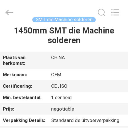
Silk
Road
Enterprise
Management
Services
SMT die Machine solderen
Co.,LTD.
All
1450mm SMT die Machine
HUIS
Rights
Reserved.
solderen
PRODUCTEN
Plaats van
CHINA
herkomst:
ONGEVEER
ONS
Merknaam:
OEM
Certificering:
CE , ISO
FABRIEKSREIS
Min. bestelaantal:
1 eenheid
Prijs:
negotiable
KWALITEITSCONTROLE
Verpakking Details:
Standaard de uitvoerverpakking