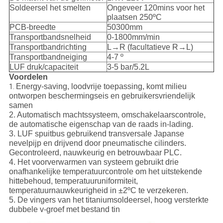
Soldeersel het smelten
Ongeveer 120mins voor het
plaatsen 250ºC
PCB-breedte
50300mm
Transportbandsnelheid
0-1800mm/min
Transportbandrichting
L→R (facultatieve R→L)
Transportbandneiging
4-7 º
LUF druk/capaciteit
3-5 bar/5.2L
Voordelen
Energy-saving, loodvrije toepassing, komt milieu
1.
ontworpen beschermingseis en gebruikersvriendelijk
samen
2. Automatisch machtssysteem, omschakelaarscontrole,
de automatische eigenschap van de raads in-lading.
3. LUF spuitbus gebruikend transversale Japanse
nevelpijp en drijvend door pneumatische cilinders.
Gecontroleerd, nauwkeurig en betrouwbaar PLC.
4. Het voorverwarmen van systeem gebruikt drie
onafhankelijke temperatuurcontrole om het uitstekende
hittebehoud, temperatuuruniformiteit,
temperatuurnauwkeurigheid in ±2ºC te verzekeren.
5. De vingers van het titaniumsoldeersel, hoog versterkte
dubbele v-groef met bestand tin