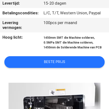
CONTACTEER
Levertijd:
15-20 dagen
ONS
Betalingscondities:
L/C, T/T, Western Union, Paypal
Levering
100pcs per maand
NIEUWS
vermogen:
Hoog licht:
,
1450mm SMT die Machine solderen
VERZOEK
,
0.5MPa SMT die Machine solderen
1450mm de Solderende Machine van PCB
OM
EEN
BESTE PRIJS
CITAAT
SITEMAP
PRIVACY
POLICY