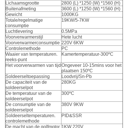
Lichaamsgrootte
2800 (L) *1250 (W) *1560 (H)
Buitenafmeting
3600 (L) *1250 (W) *1560 (H)
Gewicht
1000KG
Totale/regelmatige
19KW/5-7KW
consumptie
Luchtlevering
0.5MPa
Voorverwarmerstijl
Hete lucht
Voorverwarmerconsumptie
220V 6KW
Controlemethode
PC
Waaier van temperaturen.
Kamertemperatuur-300ºC
reeks-punt
Het voorverwarmen van tijd
Ongeveer 10-15mins voor het
plaatsen 150ºC
Soldeerseltoepassing
Loodvrij/Sn-Pb
De capaciteit van de
280KG
soldeerselpot
De temperatuur van de
300ºC
soldeerselpot
De consumptie van de
380V 9KW
soldeerselpot
Soldeerseltemperaturen.
PID&SSR
controlemethode
De macht van de golfmotor
1KW 220V