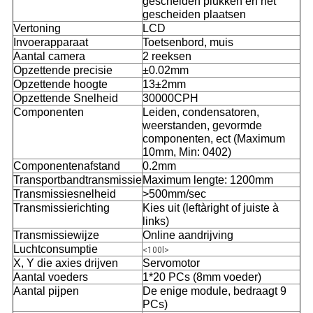
gescheiden plukken en het
gescheiden plaatsen
Vertoning
LCD
Invoerapparaat
Toetsenbord, muis
Aantal camera
2 reeksen
Opzettende precisie
±0.02mm
Opzettende hoogte
13±2mm
Opzettende Snelheid
30000CPH
Componenten
Leiden, condensatoren,
weerstanden, gevormde
componenten, ect (Maximum
10mm, Min: 0402)
Componentenafstand
0.2mm
Transportbandtransmissie
Maximum lengte: 1200mm
Transmissiesnelheid
>500mm/sec
Transmissierichting
Kies uit (leftàright of juiste à
links)
Transmissiewijze
Online aandrijving
Luchtconsumptie
<100l>
X, Y die axies drijven
Servomotor
Aantal voeders
1*20 PCs (8mm voeder)
Aantal pijpen
De enige module, bedraagt 9
PCs)