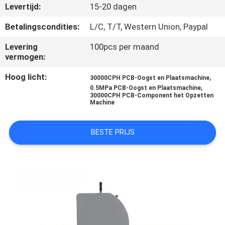
CONTACTEER
Levertijd:
15-20 dagen
ONS
Betalingscondities:
L/C, T/T, Western Union, Paypal
Levering
100pcs per maand
NIEUWS
vermogen:
Hoog licht:
,
30000CPH PCB-Oogst en Plaatsmachine
VERZOEK
,
0.5MPa PCB-Oogst en Plaatsmachine
30000CPH PCB-Component het Opzetten
OM
Machine
EEN
BESTE PRIJS
CITAAT
SITEMAP
PRIVACY
POLICY