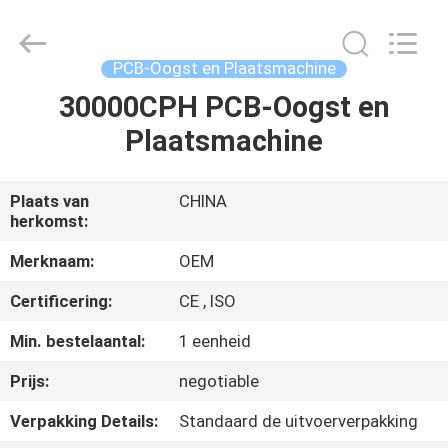
Silk
Road
Enterprise
Management
Services
PCB-Oogst en Plaatsmachine
Co.,LTD.
All
30000CPH PCB-Oogst en
HUIS
Rights
Reserved.
Plaatsmachine
PRODUCTEN
Plaats van
CHINA
herkomst:
ONGEVEER
ONS
Merknaam:
OEM
Certificering:
CE , ISO
FABRIEKSREIS
Min. bestelaantal:
1 eenheid
Prijs:
negotiable
KWALITEITSCONTROLE
Verpakking Details:
Standaard de uitvoerverpakking