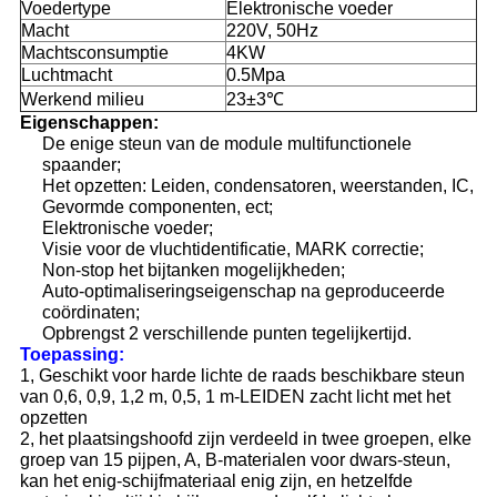
Voedertype
Elektronische voeder
Macht
220V, 50Hz
Machtsconsumptie
4KW
Luchtmacht
0.5Mpa
Werkend milieu
23±3℃
Eigenschappen:
De enige steun van de module multifunctionele
spaander;
Het opzetten: Leiden, condensatoren, weerstanden, IC,
Gevormde componenten, ect;
Elektronische voeder;
Visie voor de vluchtidentificatie, MARK correctie;
Non-stop het bijtanken mogelijkheden;
Auto-optimaliseringseigenschap na geproduceerde
coördinaten;
Opbrengst 2 verschillende punten tegelijkertijd.
Toepassing:
1, Geschikt voor harde lichte de raads beschikbare steun
van 0,6, 0,9, 1,2 m, 0,5, 1 m-LEIDEN zacht licht met het
opzetten
2, het plaatsingshoofd zijn verdeeld in twee groepen, elke
groep van 15 pijpen, A, B-materialen voor dwars-steun,
kan het enig-schijfmateriaal enig zijn, en hetzelfde