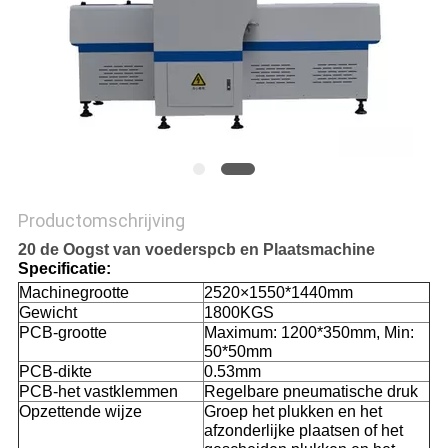
Productomschrijving
20 de Oogst van voederspcb en Plaatsmachine
Specificatie:
Machinegrootte
2520×1550*1440mm
Gewicht
1800KGS
PCB-grootte
Maximum: 1200*350mm, Min:
50*50mm
PCB-dikte
0.53mm
PCB-het vastklemmen
Regelbare pneumatische druk
Opzettende wijze
Groep het plukken en het
afzonderlijke plaatsen of het